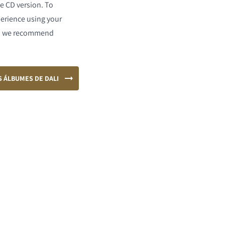
he CD version. To
xperience using your
s, we recommend
 ÁLBUMES DE DALI