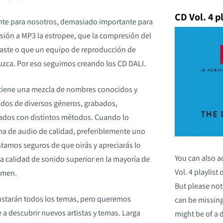
CD Vol. 4 p
nte para nosotros, demasiado importante para
rsión a MP3 la estropee, que la compresión del
laste o que un equipo de reproducción de
eduzca. Por eso seguimos creando los CD DALI.
ntiene una mezcla de nombres conocidos y
idos de diversos géneros, grabados,
ados con distintos métodos. Cuando lo
ma de audio de calidad, preferiblemente uno
tamos seguros de que oirás y apreciarás lo
You can also a
 calidad de sonido superior en la mayoría de
Vol. 4 playlist
lumen.
But please not
ustarán todos los temas, pero queremos
can be missing
 a descubrir nuevos artistas y temas. Larga
might be of a 