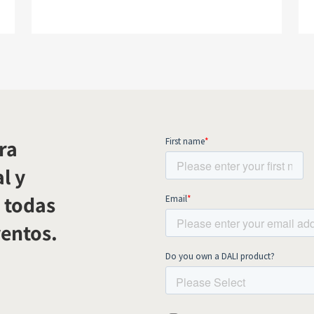
ra
l y
 todas
ventos.