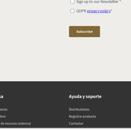
sa
Ayuda y soporte
somos
Distribuidores
line
Registrar producto
 de recursos (externa)
Contactar
Políticas de DALI