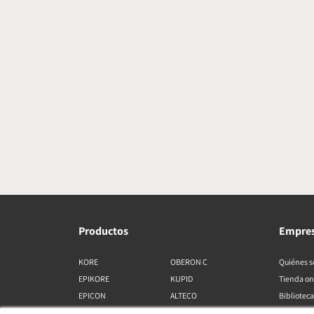
Productos
Empre
KORE
OBERON C
Quiénes 
EPIKORE
KUPID
Tienda on
EPICON
ALTECO
Biblioteca
RUBIKORE
VEGA