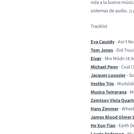
vida a la buena músic
sistemas de audio. ¡La
Tracklist
Eva Cassidy
- Ain't N
Tom Jones
- Did Trou
Eivør
- Min Módir (4:3
Michael Penn
- Coal (
COMPARAR PRODUC
Jacques Loussier
- Si
Vestbo Trio
- Mudslide
Musica Temprana
- Mi
Zemtsov Viola Quart
Hans Zimmer
- Wheel
James Blood Ulmer L
He Xun-Tian
- Earth D
Laurie Anderson
- My 