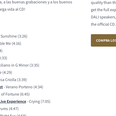
a, a las buenas grabaciones y a los buenos
quality than t
rga vida al CD!
get the full e
DALI speaker
the official CD.
o Sunshine (3:26)
COMPRA LOS
ble Me (4:16)
4)
3:33)
TOS
ciliano in G Minor (3:35)
 (4:29)
sa Criolla (3:39)
et
- Verano Porteno (4:34)
 of Fortune (6:45)
ive Experience
- Crying (7:05)
rums (4:47)
Right Eye (4:58)