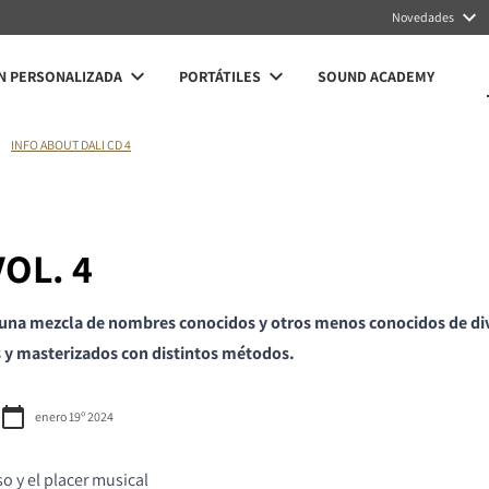
Novedades
N PERSONALIZADA
PORTÁTILES
SOUND ACADEMY
INFO ABOUT DALI CD 4
VOL. 4
una mezcla de nombres conocidos y otros menos conocidos de di
 y masterizados con distintos métodos.
enero 19º 2024
so y el placer musical