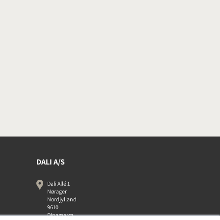
DALI A/S
Dali Allé 1
Nørager
Nordjylland
9610
Dinamarca