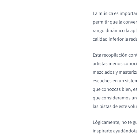
La música es importa
permitir que la conve
rango dinámico la ap
calidad inferior la r
Esta recopilación co
artistas menos conoc
mezclados y masteriz
escuches en un siste
que conozcas bien, es
que consideramos una
las pistas de este vo
Lógicamente, no te g
inspirarte ayudándote