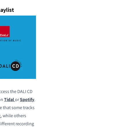
laylist
ccess the DALI CD
 on
Tidal
or
Spotify
.
e that some tracks
, while others
different recording