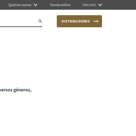
Quiénes somos
Tienda online
País (Int)
DISTRIBUIDORES
versos géneros,