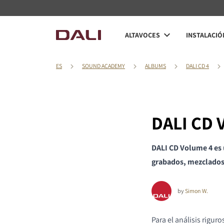
ALTAVOCES
INSTALACIÓ
ES
SOUND ACADEMY
ALBUMS
DALI CD 4
DALI CD 
DALI CD Volume 4 es 
grabados, mezclados
by
Simon W.
Para el análisis riguro