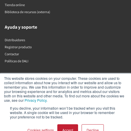
Tienda online
Biblioteca de recursos (externa)
Ayuda y soporte
Distribuidores
Registrar producto
Contactar
Políticas de DALI
DALI A/S
This website stores cookies on your computer. These cookies are used to
collect information about how you interact with our website and allow us to
remember you. We use this information in order to improve and customize
Dali Allé 1
your browsing experience and for analytics and metrics about our visitors
Nørager
both on this website and other media. To find out more about the cookies we
Nordjylland
use, see our
Privacy Policy
.
9610
If you decline, your information won’t be tracked when you visit this
Dinamarca
website. A single cookie will be used in your browser to remember
+45 9672 1155
your preference not to be tracked.
Cookies settings
Accept
Decline