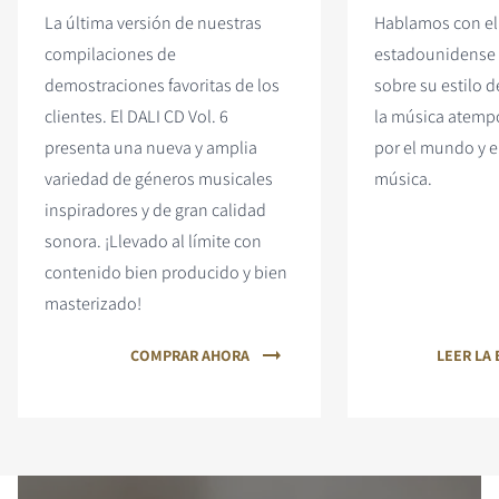
La última versión de nuestras
Hablamos con el 
compilaciones de
estadounidense
demostraciones favoritas de los
sobre su estilo 
clientes. El DALI CD Vol. 6
la música atempo
presenta una nueva y amplia
por el mundo y e
variedad de géneros musicales
música.
inspiradores y de gran calidad
sonora. ¡Llevado al límite con
contenido bien producido y bien
masterizado!
COMPRAR AHORA
LEER LA