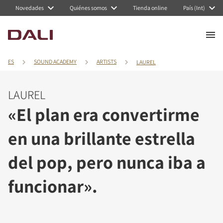
Novedades
Quiénes somos
Tienda online
País (Int)
ES
SOUND ACADEMY
ARTISTS
LAUREL
LAUREL
«El plan era convertirme
en una brillante estrella
del pop, pero nunca iba a
funcionar».