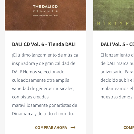
DALI CD Vol. 6 - Tienda DALI
DALI Vol. 5 - C
¡El último lanzamiento de música
El lanzamiento d
inspiradora y de gran calidad de
de DALI marca nu
DALI! Hemos seleccionado
aniversario. Para
cuidadosamente otra amplia
decidido subir el
variedad de géneros musicales,
replantearnos el
con pistas creadas
nuestras demos p
maravillosamente por artistas de
Dinamarca y de todo el mundo.
COMPRAR AHORA
COMP