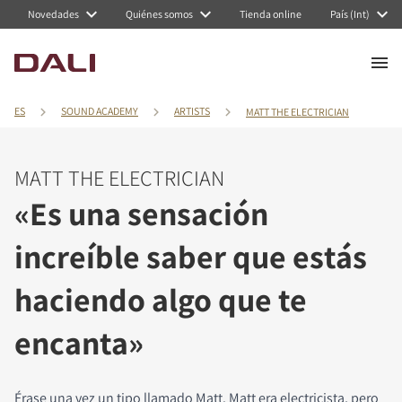
Novedades
Quiénes somos
Tienda online
País (Int)
ES
SOUND ACADEMY
ARTISTS
MATT THE ELECTRICIAN
MATT THE ELECTRICIAN
«Es una sensación
increíble saber que estás
haciendo algo que te
encanta»
Érase una vez un tipo llamado Matt. Matt era electricista, pero