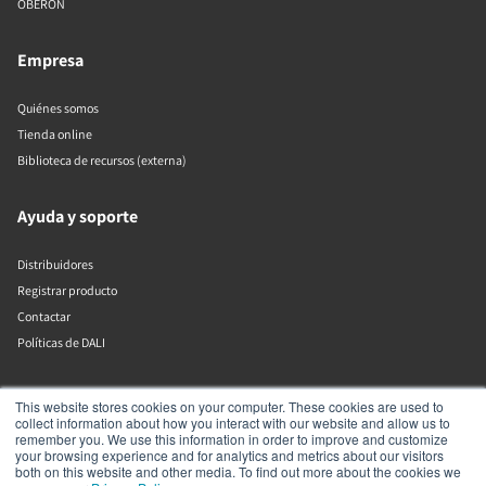
OBERON
Empresa
Quiénes somos
Tienda online
Biblioteca de recursos (externa)
Ayuda y soporte
Distribuidores
Registrar producto
Contactar
Políticas de DALI
DALI A/S
This website stores cookies on your computer. These cookies are used to
collect information about how you interact with our website and allow us to
remember you. We use this information in order to improve and customize
Dali Allé 1
your browsing experience and for analytics and metrics about our visitors
Nørager
both on this website and other media. To find out more about the cookies we
Nordjylland