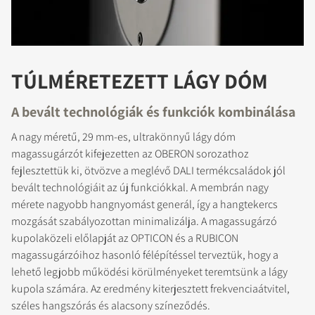
TÚLMÉRETEZETT LÁGY DÓM
A bevált technológiák és funkciók kombinálása
A nagy méretű, 29 mm-es, ultrakönnyű lágy dóm
magassugárzót kifejezetten az OBERON sorozathoz
fejlesztettük ki, ötvözve a meglévő DALI termékcsaládok jól
bevált technológiáit az új funkciókkal. A membrán nagy
mérete nagyobb hangnyomást generál, így a hangtekercs
mozgását szabályozottan minimalizálja. A magassugárzó
kupolaközeli előlapját az OPTICON és a RUBICON
magassugárzóihoz hasonló félépítéssel terveztük, hogy a
lehető legjobb működési körülményeket teremtsünk a lágy
kupola számára. Az eredmény kiterjesztett frekvenciaátvitel,
széles hangszórás és alacsony színeződés.