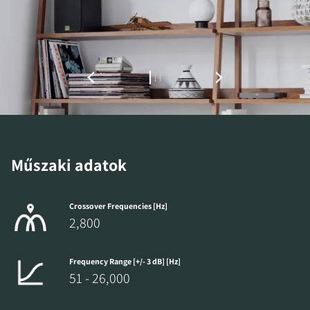
Töltse ki az űrlapot, hogy azonnal
hozzáférhessen a webhelyen található összes
zárolt letöltési fájlhoz.
Műszaki adatok
Crossover Frequencies [Hz]
2,800
Frequency Range [+/- 3 dB] [Hz]
51 - 26,000