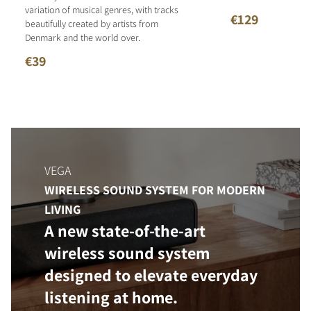
variation of musical genres, with tracks
€129
beautifully created by artists from
Denmark and the world over.
€39
VEGA
WIRELESS SOUND SYSTEM FOR MODERN
LIVING
A new state-of-the-art
wireless sound system
designed to elevate everyday
listening at home.