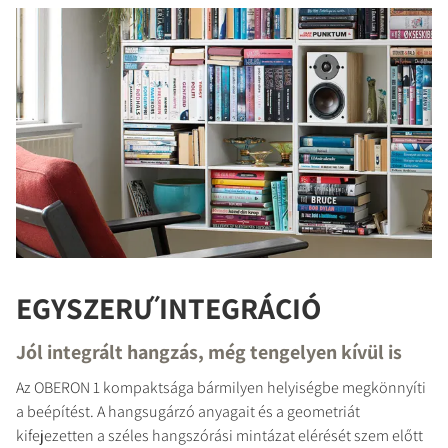
EGYSZERŰ INTEGRÁCIÓ
Jól integrált hangzás, még tengelyen kívül is
Az OBERON 1 kompaktsága bármilyen helyiségbe megkönnyíti
a beépítést. A hangsugárzó anyagait és a geometriát
kifejezetten a széles hangszórási mintázat elérését szem előtt