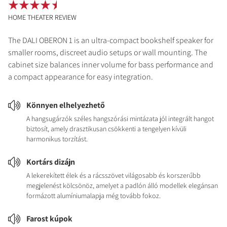
HOME THEATER REVIEW
The DALI OBERON 1 is an ultra-compact bookshelf speaker for
smaller rooms, discreet audio setups or wall mounting. The
cabinet size balances inner volume for bass performance and
a compact appearance for easy integration.
Könnyen elhelyezhető
A hangsugárzók széles hangszórási mintázata jól integrált hangot
biztosít, amely drasztikusan csökkenti a tengelyen kívüli
harmonikus torzítást.
Kortárs dizájn
A lekerekített élek és a rácsszövet világosabb és korszerűbb
megjelenést kölcsönöz, amelyet a padlón álló modellek elegánsan
formázott alumíniumalapja még tovább fokoz.
Farost kúpok