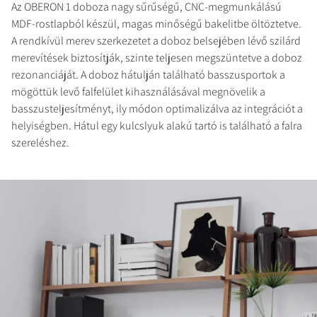
Az OBERON 1 doboza nagy sűrűségű, CNC-megmunkálású
TERMÉKEK ÖSSZEHASONLÍTÁSA
MDF-rostlapból készül, magas minőségű bakelitbe öltöztetve.
A rendkívül merev szerkezetet a doboz belsejében lévő szilárd
merevítések biztosítják, szinte teljesen megszüntetve a doboz
rezonanciáját. A doboz hátulján található basszusportok a
mögöttük levő falfelület kihasználásával megnövelik a
basszusteljesítményt, ily módon optimalizálva az integrációt a
helyiségben. Hátul egy kulcslyuk alakú tartó is található a falra
szereléshez.
REGISZTRÁLJON A
LETÖLTÉSHEZ