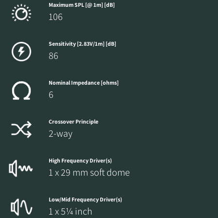
Maximum SPL [@ 1m] [dB]
106
Sensitivity [2.83V/1m] [dB]
86
Nominal Impedance [ohms]
6
Crossover Principle
2-way
High Frequency Driver(s)
1 x 29 mm soft dome
Low/Mid Frequency Driver(s)
1 x 5¼ inch