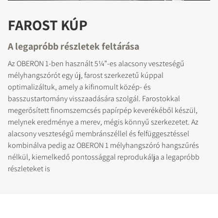
FAROST KÚP
A legapróbb részletek feltárása
Az OBERON 1-ben használt 5¼”-es alacsony veszteségű
mélyhangszórót egy új, farost szerkezetű kúppal
optimalizáltuk, amely a kifinomult közép- és
basszustartomány visszaadására szolgál. Farostokkal
megerősített finomszemcsés papírpép keverékéből készül,
melynek eredménye a merev, mégis könnyű szerkezetet. Az
alacsony veszteségű membránszéllel és felfüggesztéssel
kombinálva pedig az OBERON 1 mélyhangszóró hangszűrés
nélkül, kiemelkedő pontossággal reprodukálja a legapróbb
részleteket is