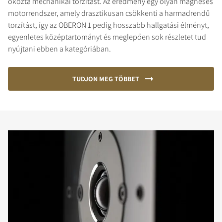
okozta mechanikai torzítást. Az eredmény egy olyan mágneses
motorrendszer, amely drasztikusan csökkenti a harmadrendű
torzítást, így az OBERON 1 pedig hosszabb hallgatási élményt,
egyenletes középtartományt és meglepően sok részletet tud
nyújtani ebben a kategóriában.
TUDJON MEG TÖBBET