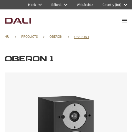
Hírek
Rólunk
Webáruház
Country (Int)
HU
PRODUCTS
OBERON
OBERON 1
OBERON 1