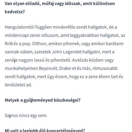
Van olyan előadó, műfaj vagy időszak, amit különösen
kedvelsz?
Hangulatomtól függően mindenféle zenét hallgatok, de a
mindennapi zenei stílusom, amit leggyakrabban hallgatok, az
RnB és a pop. Otthon, amikor pihenek, vagy amikor barátaim
vannak nálam, szeretek John Legendet hallgatni, mert a
zenéje nagyon lassú és pihentető. Autózás közben vagy
munkahelyemen Beyoncét, Drake-et és más, ritmusosabb
zenét hallgatok, mert úgy érzem, hogy ez a zene ébren tart és
lendületet ad.
Melyek a gyűjteményed büszkeségei?
Sajnos nincs egy sem.
Mi volt a legjobb élő koncertélményed?