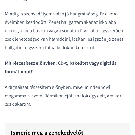
Mindig is szenvedélyem volt a jó hangminőség. Ez a korai
éveimben kezdődött. Zenét hallgattam akár az iskolába
menet, akár a buszon vagy a vonaton ülve, ahol egyszerűen
csak lehetőséged van hátradőlni, lazítani és igazán jó zenét
hallgatni nagyszerű fülhallgatókon keresztül.
Mit részesítesz előnyben: CD-t, bakelitet vagy digitális
formátumot?
A digitálisat részesítem előnyben, mivel mindenhová
magammal viszem. Bármikor lejátszhatok egy dalt, amikor
csak akarom.
Ismerje meg a zenekedvelőt