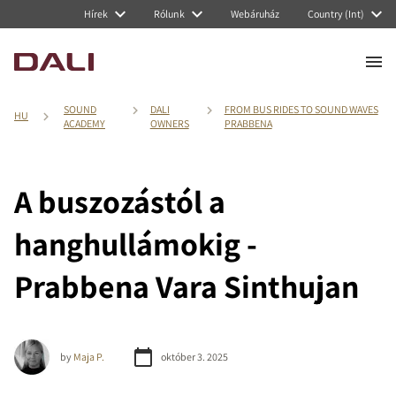
Hírek
Rólunk
Webáruház
Country (Int)
SOUND
DALI
FROM BUS RIDES TO SOUND WAVES
HU
ACADEMY
OWNERS
PRABBENA
A buszozástól a
hanghullámokig -
Prabbena Vara Sinthujan
by
Maja P.
október 3. 2025