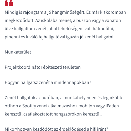
Mindig is rajongtam a jó hangminőségért. Ez már kiskoromban
megkezdődött. Az iskolába menet, a buszon vagy a vonaton
ülve hallgattam zenét, ahol lehetőségem volt hátradőlni,
pihenni és kiváló fejhallgatóval igazán jó zenét hallgatni.
Munkaterület
Projektkoordinátor építészeti területen
Hogyan hallgatsz zenét a mindennapokban?
Zenét hallgatok az autóban, a munkahelyemen és leginkább
otthon a Spotify zenei alkalmazáshoz mobilon vagy iPaden
keresztül csatlakoztatott hangszórókon keresztül.
Mikor/hogyan kezdődött az érdeklődésed a hifi iránt?