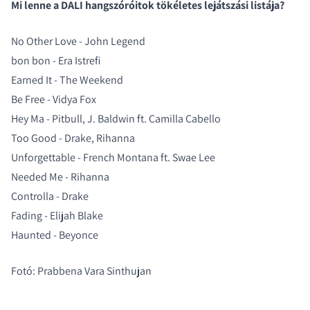
Mi lenne a DALI hangszóróitok tökéletes lejátszási listája?
No Other Love - John Legend
bon bon - Era Istrefi
Earned It - The Weekend
Be Free - Vidya Fox
Hey Ma - Pitbull, J. Baldwin ft. Camilla Cabello
Too Good - Drake, Rihanna
Unforgettable - French Montana ft. Swae Lee
Needed Me - Rihanna
Controlla - Drake
Fading - Elijah Blake
Haunted - Beyonce
Fotó: Prabbena Vara Sinthujan