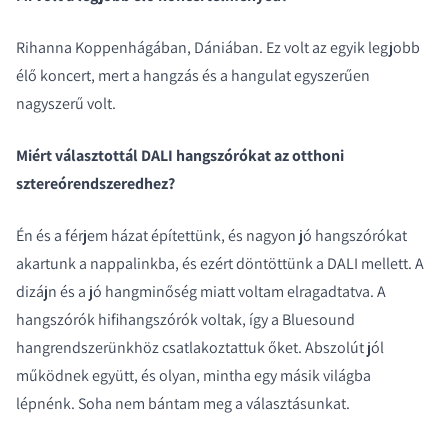
COMPARE PRODUCTS
Rihanna Koppenhágában, Dániában. Ez volt az egyik legjobb
élő koncert, mert a hangzás és a hangulat egyszerűen
nagyszerű volt.
Miért választottál DALI hangszórókat az otthoni
sztereórendszeredhez?
Én és a férjem házat építettünk, és nagyon jó hangszórókat
akartunk a nappalinkba, és ezért döntöttünk a DALI mellett. A
dizájn és a jó hangminőség miatt voltam elragadtatva. A
hangszórók hifihangszórók voltak, így a Bluesound
hangrendszerünkhöz csatlakoztattuk őket. Abszolút jól
működnek együtt, és olyan, mintha egy másik világba
lépnénk. Soha nem bántam meg a választásunkat.