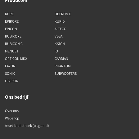
Producten
KORE
OBERON C
EPIKORE
KUPID
EPICON
ALTECO
RUBIKORE
VEGA
RUBICON C
KATCH
MENUET
IO
OPTICON MK2
GARDIAN
FAZON
PHANTOM
SONIK
SUBWOOFERS
OBERON
Ons bedrijf
Over ons
Webshop
Asset-bibliotheek (uitgaand)