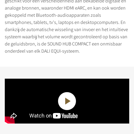
geschikt voor een verscheidenheid aan bekabelde digitale en
analoge bronnen, waaronder HDMI eARC, en kan ook worden
gekoppeld met Bluetooth-audioapparaten zoals
smartphones, tablets, tv's, laptops en desktopcomputers. En
dankzij de automatische wisseling van invoer en het intuïtieve
systeem waarbij het volume wordt gecontroleerd op basis van
de geluidsbron, is de SOUND HUB COMPACT een onmisbaar
onderdeel van elk DALI EQUI-systeem.