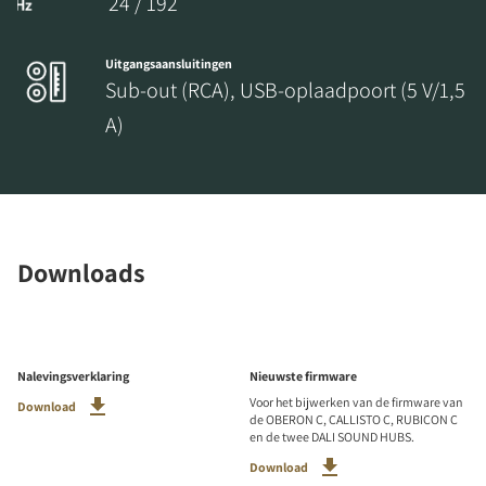
24 / 192
Uitgangsaansluitingen
Sub-out (RCA), USB-oplaadpoort (5 V/1,5
A)
Downloads
Nalevingsverklaring
Nieuwste firmware
Voor het bijwerken van de firmware van
Download
de OBERON C, CALLISTO C, RUBICON C
en de twee DALI SOUND HUBS.
Download