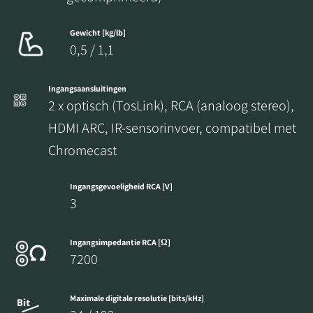
Gewicht [kg/lb]
0,5 / 1,1
Ingangsaansluitingen
2 x optisch (TosLink), RCA (analoog stereo),
HDMI ARC, IR-sensorinvoer, compatibel met
Chromecast
Ingangsgevoeligheid RCA [V]
3
Ingangsimpedantie RCA [Ω]
7200
Maximale digitale resolutie [bits/kHz]