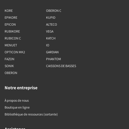
KORE
OBERON C
EPIKORE
KUPID
EPICON
ALTECO
RUBIKORE
VEGA
RUBICON C
KATCH
MENUET
IO
OPTICON MK2
GARDIAN
FAZON
PHANTOM
SONIK
CAISSONS DE BASSES
OBERON
Notre entreprise
À propos de nous
Boutique en ligne
Bibliothèque de ressources (sortante)