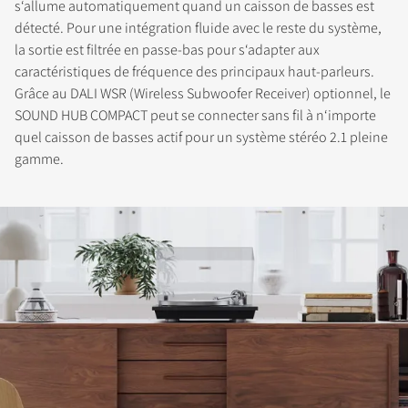
s‘allume automatiquement quand un caisson de basses est
détecté. Pour une intégration fluide avec le reste du système,
la sortie est filtrée en passe-bas pour s‘adapter aux
caractéristiques de fréquence des principaux haut-parleurs.
Grâce au DALI WSR (Wireless Subwoofer Receiver) optionnel, le
SOUND HUB COMPACT peut se connecter sans fil à n‘importe
quel caisson de basses actif pour un système stéréo 2.1 pleine
gamme.
INSCRIVEZ-VOUS POUR
ACCÉDER AUX
TÉLÉCHARGEMENTS
Remplissez ce formulaire pour accéder
directement à tous les fichiers en
téléchargement verrouillés de notre site Web.