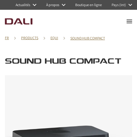
Actualités
À propos
Boutique en ligne
Pays (Int)
FR
PRODUCTS
EQUI
SOUND HUB COMPACT
SOUND HUB COMPACT