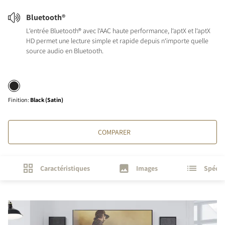
Bluetooth®
L‘entrée Bluetooth® avec l‘AAC haute performance, l‘aptX et l‘aptX
HD permet une lecture simple et rapide depuis n‘importe quelle
source audio en Bluetooth.
Finition
:
Black (Satin)
COMPARER
Caractéristiques
Images
Spécif