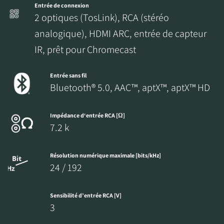
Entrée de connexion
2 optiques (TosLink), RCA (stéréo
analogique), HDMI ARC, entrée de capteur
IR, prêt pour Chromecast
Entrée sans fil
Bluetooth® 5.0, AAC™, aptX™, aptX™ HD
Impédance d‘entrée RCA [Ω]
7.2 k
Résolution numérique maximale [bits/kHz]
24 / 192
Sensibilité d’entrée RCA [V]
3