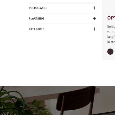
PRIJSKLASSE
OP
PLAATSING
Een 
CATEGORIE
vloer
laagf
luist