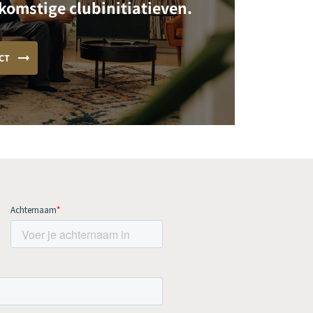
komstige clubinitiatieven.
CT