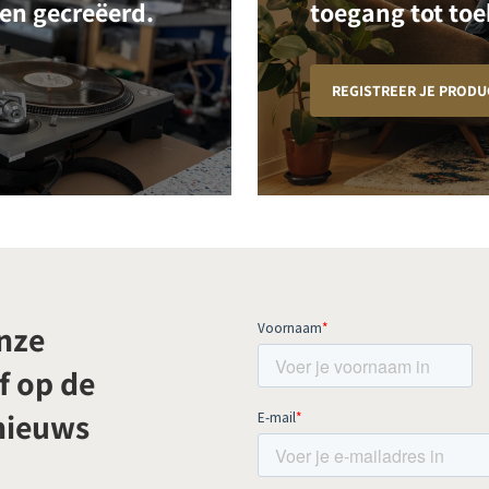
ben gecreëerd.
toegang tot toe
REGISTREER JE PRODU
onze
f op de
 nieuws