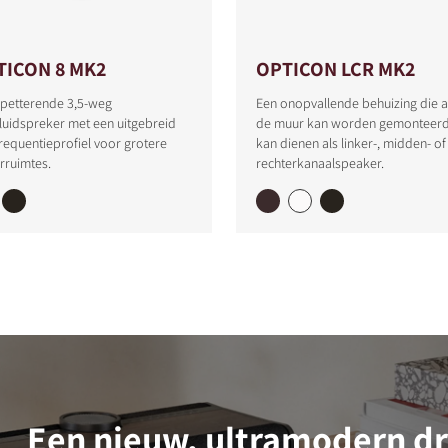
TICON 8 MK2
OPTICON LCR MK2
spetterende 3,5-weg
Een onopvallende behuizing die 
luidspreker met een uitgebreid
de muur kan worden gemonteerd
requentieprofiel voor grotere
kan dienen als linker-, midden- of
erruimtes.
rechterkanaalspeaker.
Een nieuw, ultramodern d