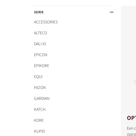
SERIE
ACCESSORIES
ALTECO
DALI IO
EPICON
EPIKORE
EQUI
FAZON
GARDIAN
KATCH
OP
KORE
Een 
KUPID
stan