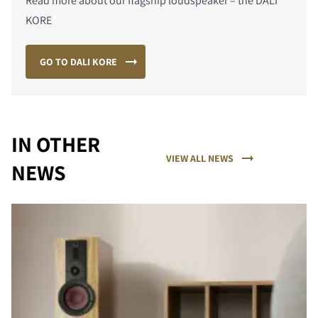
Read more about our flagship loudspeaker – the DALI
KORE
GO TO DALI KORE
IN OTHER
VIEW ALL NEWS
NEWS