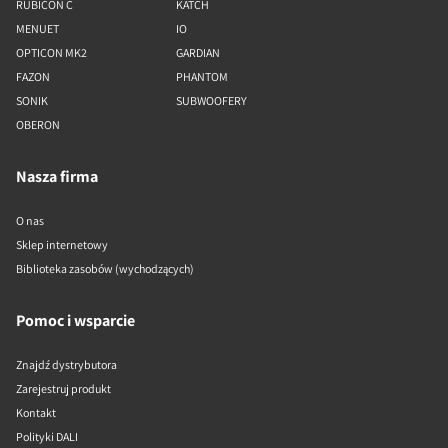
RUBICON C
KATCH
MENUET
IO
OPTICON MK2
GARDIAN
FAZON
PHANTOM
SONIK
SUBWOOFERY
OBERON
Nasza firma
O nas
Sklep internetowy
Biblioteka zasobów (wychodzących)
Pomoc i wsparcie
Znajdź dystrybutora
Zarejestruj produkt
Kontakt
Polityki DALI