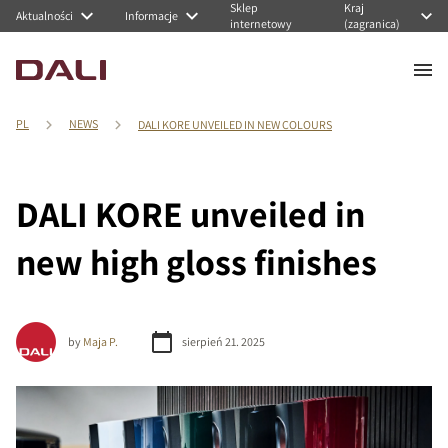
Sklep
Kraj
Aktualności
Informacje
internetowy
(zagranica)
PL
NEWS
DALI KORE UNVEILED IN NEW COLOURS
DALI KORE unveiled in
new high gloss finishes
by
Maja P.
sierpień 21. 2025