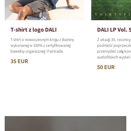
T-shirt z logo DALI
DALI LP Vol. 
T-shirt o nowoczesnym kroju z tkaniny
Z okazji 35. rocznic
wykonanej w 100% z certyfikowanej
podnieść poprzeczk
bawełny organicznej i Fairtrade.
przemyśleć całą kon
audiofilskich wyda
35 EUR
50 EUR