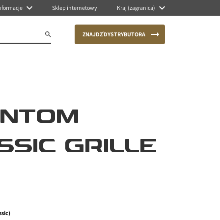
nformacje
Sklep internetowy
Kraj (zagranica)
ZNAJDŹ DYSTRYBUTORA
ANTOM
SSIC GRILLE
ssic)