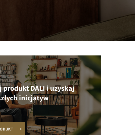
I
j produkt DALI i uzyskaj
złych inicjatyw
RODUKT