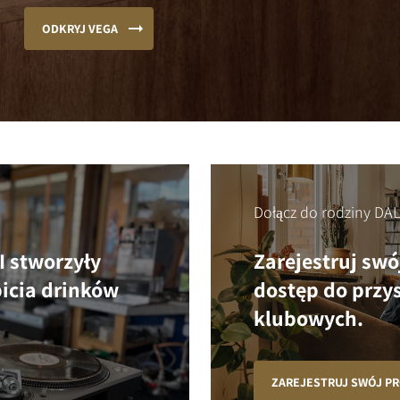
ODKRYJ VEGA
Dołącz do rodziny DAL
I stworzyły
Zarejestruj swó
picia drinków
dostęp do przys
klubowych.
ZAREJESTRUJ SWÓJ P