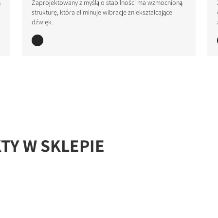
ą
Zaprojektowany z myślą o stabilności ma wzmocnioną
strukturę, która eliminuje wibracje zniekształcające
dźwięk.
STER TO DOWNLOAD
e form to receive instant access to all the locked download files acros
Y W SKLEPIE