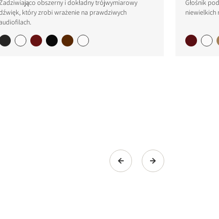
Zadziwiająco obszerny i dokładny trójwymiarowy
Głośnik pod
dźwięk, który zrobi wrażenie na prawdziwych
niewielkich
audiofilach.
s the