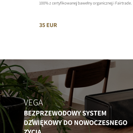
100% z certyfikowanej bawełny organicznej i Fairtrade.
35 EUR
VEGA
BEZPRZEWODOWY SYSTEM
DŹWIĘKOWY DO NOWOCZESNEGO
ŻYCIA