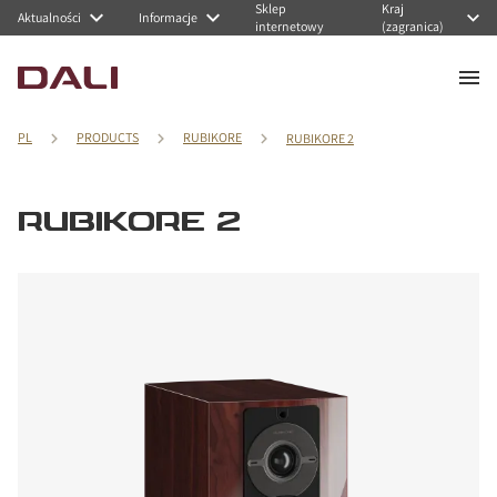
Sklep
Kraj
Aktualności
Informacje
internetowy
(zagranica)
PL
PRODUCTS
RUBIKORE
RUBIKORE 2
RUBIKORE 2