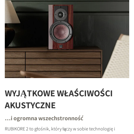
WYJĄTKOWE WŁAŚCIWOŚCI
AKUSTYCZNE
…i ogromna wszechstronność
RUBIKORE 2 to głośnik, który łączy w sobie technologię i