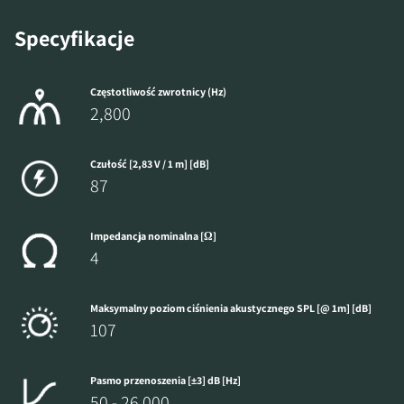
Specyfikacje
Częstotliwość zwrotnicy (Hz)
2,800
Czułość [2,83 V / 1 m] [dB]
87
Impedancja nominalna [Ω]
4
Maksymalny poziom ciśnienia akustycznego SPL [@ 1m] [dB]
107
Pasmo przenoszenia [±3] dB [Hz]
50 - 26 000