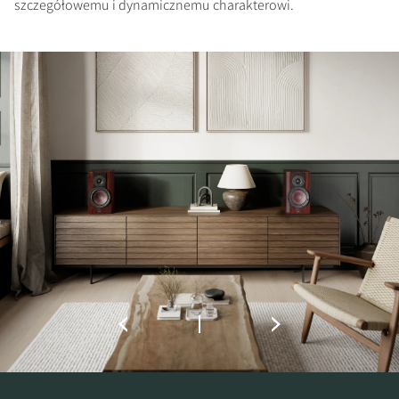
szczegółowemu i dynamicznemu charakterowi.
ZAREJESTRUJ SIĘ, ABY
POBRAĆ
Wypełnij formularz, aby uzyskać
natychmiastowy dostęp do wszystkich
zablokowanych plików do pobrania w
witrynie.