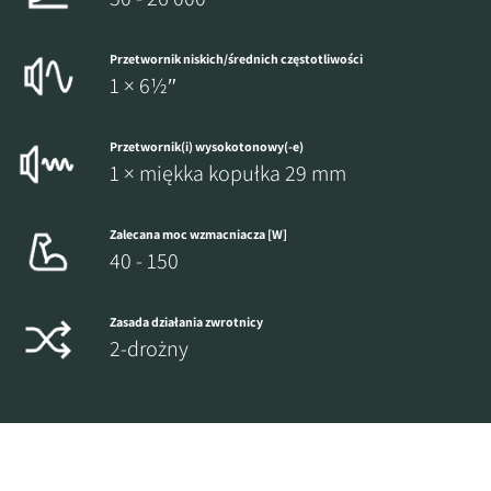
Przetwornik niskich/średnich częstotliwości
1 × 6½″
Przetwornik(i) wysokotonowy(-e)
1 × miękka kopułka 29 mm
Zalecana moc wzmacniacza [W]
40 - 150
Zasada działania zwrotnicy
2-drożny