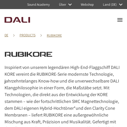
Navigated to RUBIKORE
Sound Academy
Über
Webshop
Land (DE)
DE
PRODUCTS
RUBIKORE
RUBIKORE
Inspiriert von unserem legendären High-End-Flaggschiff DALI
KORE vereint die RUBIKORE-Serie modernste Technologie,
jahrzehntelanges Know-how und die unverwechselbare DALI
Klangphilosophie in einer Form, die Maßstäbe setzt. Mit
Technologien, die direkt aus der Entwicklung der KORE
stammen – wie der fortschrittlichen SMC Magnettechnologie,
dem DALI eigenen Hybrid-Hochtöner*und den Clarity Cone
Membranen – liefert RUBIKORE eine außergewöhnliche
Mischung aus Kraft, Präzision und Musikalität. Gefertigt mit