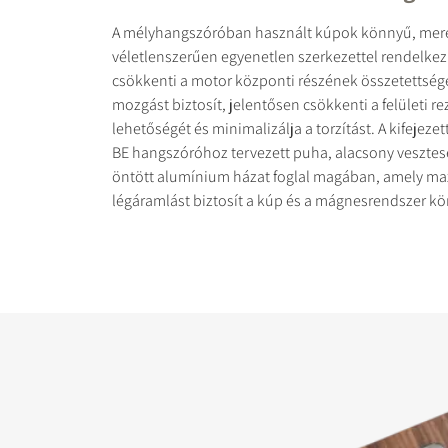
A mélyhangszóróban használt kúpok könnyű, mer
véletlenszerűen egyenetlen szerkezettel rendelke
csökkenti a motor központi részének összetettség
mozgást biztosít, jelentősen csökkenti a felületi r
lehetőségét és minimalizálja a torzítást. A kifejez
BE hangszóróhoz tervezett puha, alacsony vesztes
öntött alumínium házat foglal magában, amely ma
légáramlást biztosít a kúp és a mágnesrendszer kör