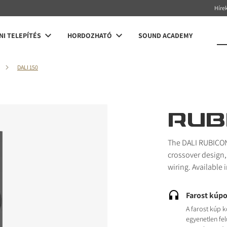
Híre
NI TELEPÍTÉS
HORDOZHATÓ
SOUND ACADEMY
DALI 150
RUB
The DALI RUBICON
crossover design,
wiring. Available 
Farost kúp
A farost kúp 
egyenetlen felü