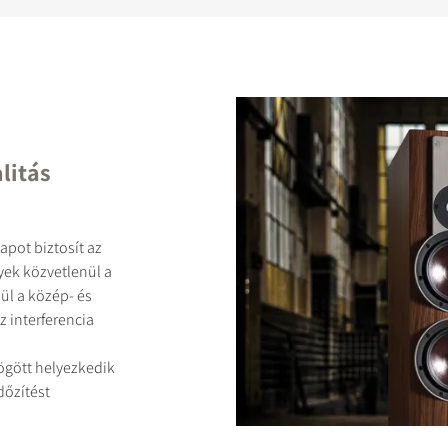
litás
pot biztosít az
ek közvetlenül a
ül a közép- és
 interferencia
ögött helyezkedik
dőzítést