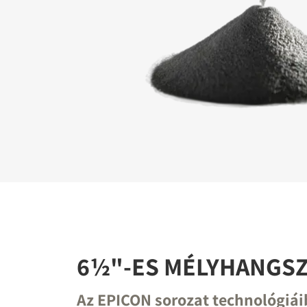
REGI
Töltse ki 
letöltési fá
6½"-ES MÉLYHANGS
Az EPICON sorozat technológiái