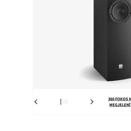
360 FOKOS 
MEGJELENÍ