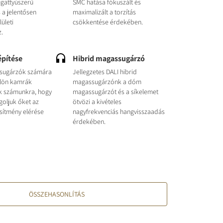
ugattyúszerű
SMC hatása fókuszált és
a jelentősen
maximalizált a torzítás
lületi
csökkentése érdekében.
z.
építése
Hibrid magassugárzó
gsugárzók számára
Jellegzetes DALI hibrid
ülön kamrák
magassugárzónk a dóm
ik számunkra, hogy
magassugárzót és a síkelemet
goljuk őket az
ötvözi a kivételes
esítmény elérése
nagyfrekvenciás hangvisszaadás
érdekében.
ÖSSZEHASONLÍTÁS