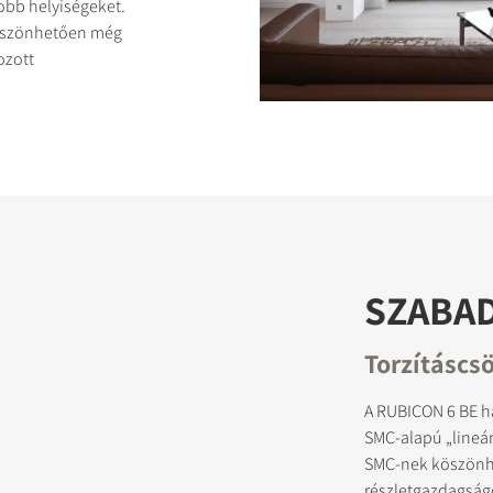
obb helyiségeket.
öszönhetően még
ozott
ASONLÍTÁSA
SZABA
Torzításcs
A RUBICON 6 BE h
SMC-alapú „lineár
SMC-nek köszönhe
részletgazdagságo