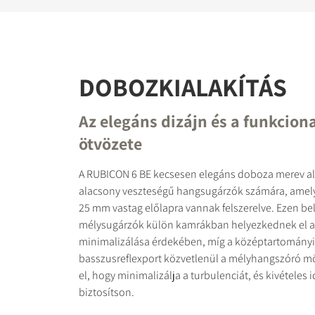
DOBOZKIALAKÍTÁS
Az elegáns dizájn és a funkciona
ötvözete
A RUBICON 6 BE kecsesen elegáns doboza merev ala
alacsony veszteségű hangsugárzók számára, amely
25 mm vastag előlapra vannak felszerelve. Ezen bel
mélysugárzók külön kamrákban helyezkednek el az
minimalizálása érdekében, míg a középtartományi
basszusreflexport közvetlenül a mélyhangszóró m
el, hogy minimalizálja a turbulenciát, és kivételes i
biztosítson.