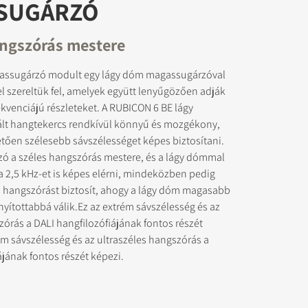
SUGÁRZÓ
angszórás mestere
gassugárzó modult egy lágy dóm magassugárzóval
l szereltük fel, amelyek együtt lenyűgözően adják
ekvenciájú részleteket. A RUBICON 6 BE lágy
t hangtekercs rendkívül könnyű és mozgékony,
ően szélesebb sávszélességet képes biztosítani.
zó a széles hangszórás mestere, és a lágy dómmal
 2,5 kHz-et is képes elérni, mindeközben pedig
s hangszórást biztosít, ahogy a lágy dóm magasabb
nyítottabbá válik.Ez az extrém sávszélesség és az
zórás a DALI hangfilozófiájának fontos részét
ém sávszélesség és az ultraszéles hangszórás a
ájának fontos részét képezi.