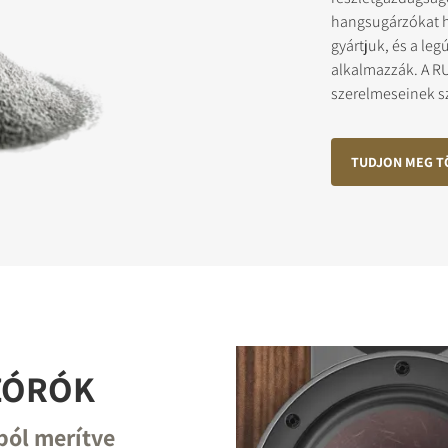
hangsugárzókat h
gyártjuk, és a l
alkalmazzák. A RU
SZTRÁLJON A LETÖLTÉSHEZ
szerelmeseinek sz
az űrlapot, hogy azonnal hozzáférhessen a webhelyen található össze
jlhoz.
TUDJON MEG T
ZÓRÓK
ból merítve