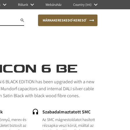
k
Rólunk
Webáruház
Country (Int)
MÁRKAKERESKEDŐ-KERESŐ
ICON 6 BE
 6 BLACK EDITION has been upgraded with a new
 Mundorf capacitors and internal DALI silver cable
in Satin Black with black wood fibre cones.
ok
Szabadalmaztatott SMC
könnyű, merev és
Az SMC mágnestoldatot hasított
letet biztosít az
rézsapka veszi körül, miáltal az