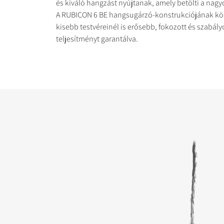
és kiváló hangzást nyújtanak, amely betölti a nagy
A RUBICON 6 BE hangsugárzó-konstrukciójának k
kisebb testvéreinél is erősebb, fokozott és szabály
teljesítményt garantálva.
TERMÉKEK ÖSSZEH