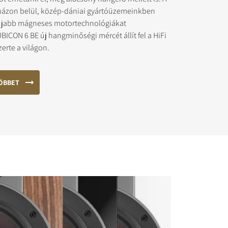
ázon belül, közép-dániai gyártóüzemeinkben
egújabb mágneses motortechnológiákat
BICON 6 BE új hangminőségi mércét állít fel a HiFi
erte a világon.
s zárolt
ÖBBET