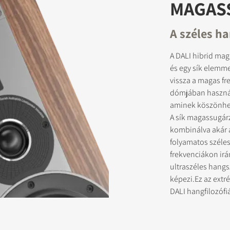
MAGAS
A széles h
A DALI hibrid ma
és egy sík elemme
vissza a magas fr
dómjában használ
aminek köszönhet
A sík magassugár
kombinálva akár a
folyamatos széle
frekvenciákon irá
ultraszéles hangs
képezi.Ez az extr
DALI hangfilozófi