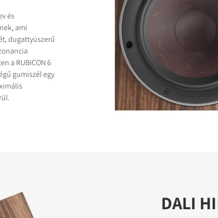
ev és
znek, ami
ét, dugattyúszerű
ezonancia
etten a RUBICON 6
égű gumiszél egy
ximális
ül.
DALI H