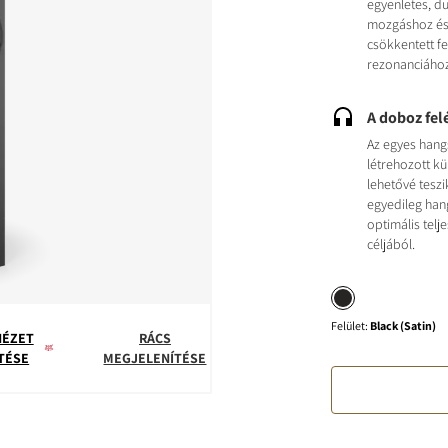
egyenletes, d
mozgáshoz és 
csökkentett fe
rezonanciáho
A doboz fel
Az egyes han
létrehozott k
lehetővé tesz
egyedileg han
optimális telj
céljából.
Felület
:
Black (Satin)
NÉZET
RÁCS
TÉSE
MEGJELENÍTÉSE