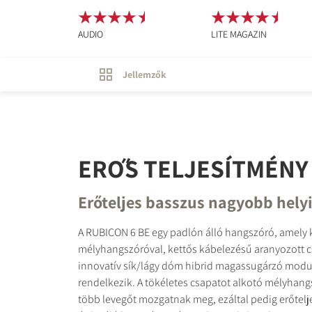
AUDIO
LITE MAGAZIN
Jellemzők
ERŐS TELJESÍTMÉNY
Erőteljes basszus nagyobb hely
A RUBICON 6 BE egy padlón álló hangszóró, amely k
mélyhangszóróval, kettős kábelezésű aranyozott c
innovatív sík/lágy dóm hibrid magassugárzó modu
rendelkezik. A tökéletes csapatot alkotó mélyhan
több levegőt mozgatnak meg, ezáltal pedig erőtel