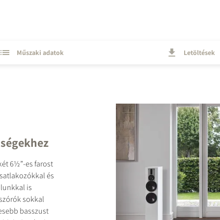
Műszaki adatok
Letöltések
iségekhez
ét 6½”-es farost
satlakozókkal és
lunkkal is
gszórók sokkal
jesebb basszust