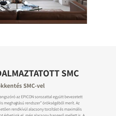
DALMAZTATOTT SMC
ökkentés SMC-vel
angszóró az EPICON sorozattal együtt bevezetett
is meghajtású rendszer” örökségéből merít. Az
tően rendkívül alacsony torzítást és maximális
t érhetünk el, még alacsony hangerő mellett is. A