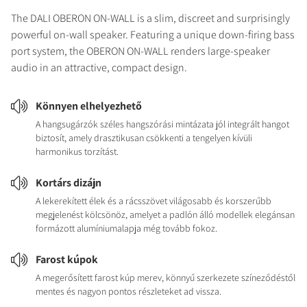
The DALI OBERON ON-WALL is a slim, discreet and surprisingly
powerful on-wall speaker. Featuring a unique down-firing bass
port system, the OBERON ON-WALL renders large-speaker
audio in an attractive, compact design.
Könnyen elhelyezhető
A hangsugárzók széles hangszórási mintázata jól integrált hangot
biztosít, amely drasztikusan csökkenti a tengelyen kívüli
harmonikus torzítást.
Kortárs dizájn
A lekerekített élek és a rácsszövet világosabb és korszerűbb
megjelenést kölcsönöz, amelyet a padlón álló modellek elegánsan
formázott alumíniumalapja még tovább fokoz.
Farost kúpok
A megerősített farost kúp merev, könnyű szerkezete színeződéstől
mentes és nagyon pontos részleteket ad vissza.