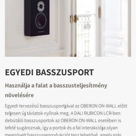
EGYEDI BASSZUSPORT
Használja a falat a basszusteljesítmény
REGISZTRÁLJON A
növelésére
LETÖLTÉSHEZ
Egyedi tervezésű basszusportjával az OBERON ON-WALL előtt
teljesen új távlatok nyílnak meg. A DALI RUBICON LCR-ben
Töltse ki az űrlapot, hogy azonnal
debütáló basszusportok az OBERON ON-WALL esetében is
hozzáférhessen a webhelyen található összes
lefelé sugároznak, így a portok és a fal interakciója olyan
zárolt letöltési fájlhoz.
megnövelt basszusreprodukciót tesz lehetővé, amely más