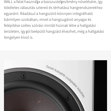
WALL a falat használja a basszusteljesítmény növelésére, így
tökéletes választás sztereó és térhatású hangrendszerekhez
egyaránt. Ráadásul a hangszóró könnyen integrálható
bármilyen szobában, mivel a hangsugárzó anyagai és
felépítése széles szórási mintát hoznak létre a hallgatási
területen, így jól beépülő hangzást élvezhet, még a hallgatási
tengelyen kívül is.