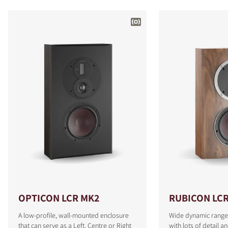
OPTICON LCR MK2
RUBICON LC
A low-profile, wall-mounted enclosure
Wide dynamic range
that can serve as a Left, Centre or Right
with lots of detail a