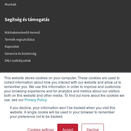
Munkák
Segítség és támogatás
Márkakereskedő-kereső
Termék regisztrálása
Kapcsolat
Garancia és biztonság
DALI szabályzatok
DALI A/S
This website stores cookies on your computer. These cookies are used to
collect information about how you interact with our website and allow us to
remember you. We use this information in order to improve and customize
Dali Allé 1
your browsing experience and for analytics and metrics about our visitors
Nørager
both on this website and other media. To find out more about the cookies we
Nordjylland
use, see our
Privacy Policy
.
9610
If you decline, your information won’t be tracked when you visit this
Dánia
website. A single cookie will be used in your browser to remember
+45 9672 1155
your preference not to be tracked.
Cookies settings
Accept
Decline