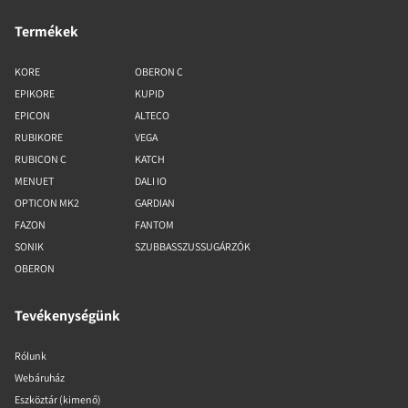
Termékek
KORE
OBERON C
EPIKORE
KUPID
EPICON
ALTECO
RUBIKORE
VEGA
RUBICON C
KATCH
MENUET
DALI IO
OPTICON MK2
GARDIAN
FAZON
FANTOM
SONIK
SZUBBASSZUSSUGÁRZÓK
OBERON
Tevékenységünk
Rólunk
Webáruház
Eszköztár (kimenő)