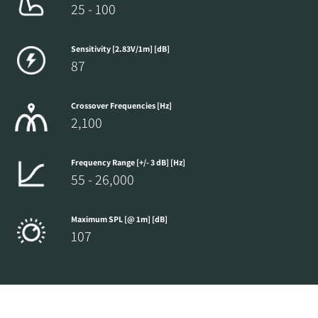
25 - 100
Sensitivity [2.83V/1m] [dB]
87
Crossover Frequencies [Hz]
2,100
Frequency Range [+/- 3 dB] [Hz]
55 - 26,000
Maximum SPL [@ 1m] [dB]
107