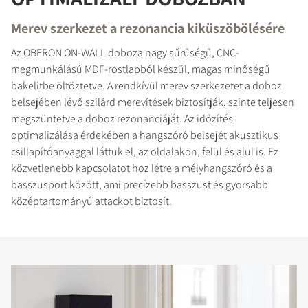
Merev szerkezet a rezonancia kiküszöbölésére
Az OBERON ON-WALL doboza nagy sűrűségű, CNC-
megmunkálású MDF-rostlapból készül, magas minőségű
bakelitbe öltöztetve. A rendkívül merev szerkezetet a doboz
belsejében lévő szilárd merevítések biztosítják, szinte teljesen
megszüntetve a doboz rezonanciáját. Az időzítés
optimalizálása érdekében a hangszóró belsejét akusztikus
csillapítóanyaggal láttuk el, az oldalakon, felül és alul is. Ez
közvetlenebb kapcsolatot hoz létre a mélyhangszóró és a
basszusport között, ami precízebb basszust és gyorsabb
középtartományú attackot biztosít.
TERMÉKEK ÖSSZEHASONLÍTÁSA