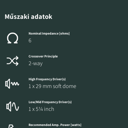
Műszaki adatok
Nominal Impedance [ohms]
6
Crossover Principle
2-way
High Frequency Driver(s)
1 x 29 mm soft dome
Low/Mid Frequency Driver(s)
1 x 5¼ inch
Recommended Amp. Power [watts]