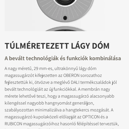
TÚLMÉRETEZETT LÁGY DÓM
A bevált technológiák és funkciók kombinálása
A nagy méretű, 29 mm-es, ultrakönnyű lágy dóm
magassugárzót kifejezetten az OBERON sorozathoz
fejlesztettük ki, ötvözve a meglévő DALI termékcsaládok jól
bevált technológiáit az új funkciókkal. A membrán nagy
mérete lehetővé teszi, hogy a magassugárzó alacsonyabb
kilengéssel nagyobb hangnyomást generáljon,
szabályozottan minimalizálva a hangtekercs mozgását. A
magassugárzó kupolaközeli előlapját az OPTICON és a
RUBICON magassugárzóihoz hasonló félépítéssel terveztük,