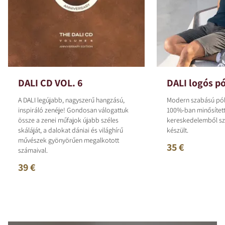
DALI CD VOL. 6
DALI logós p
A DALI legújabb, nagyszerű hangzású,
Modern szabású pól
inspiráló zenéje! Gondosan válogattuk
100%-ban minősített
össze a zenei műfajok újabb széles
kereskedelemből s
skáláját, a dalokat dániai és világhírű
készült.
művészek gyönyörűen megalkotott
35 €
számaival.
39 €