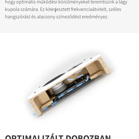
hogy optimális működési körülményeket teremtsünk a lágy
kupola számára. Ez kiterjesztett frekvenciaátvitelt, széles
hangszórást és alacsony színeződést eredményez.
OPTIMALIZÁLT DOBOZBAN