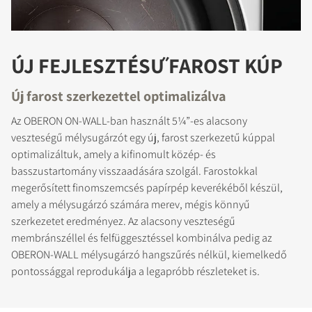
ÚJ FEJLESZTÉSŰ FAROST KÚP
Új farost szerkezettel optimalizálva
Az OBERON ON-WALL-ban használt 5¼”-es alacsony
veszteségű mélysugárzót egy új, farost szerkezetű kúppal
optimalizáltuk, amely a kifinomult közép- és
basszustartomány visszaadására szolgál. Farostokkal
megerősített finomszemcsés papírpép keverékéből készül,
amely a mélysugárzó számára merev, mégis könnyű
szerkezetet eredményez. Az alacsony veszteségű
membránszéllel és felfüggesztéssel kombinálva pedig az
OBERON-WALL mélysugárzó hangszűrés nélkül, kiemelkedő
pontossággal reprodukálja a legapróbb részleteket is.