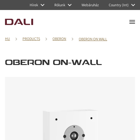
Hírek
Rólunk
Webáruház
Country (Int)
HU
PRODUCTS
OBERON
OBERON ON WALL
OBERON ON-WALL