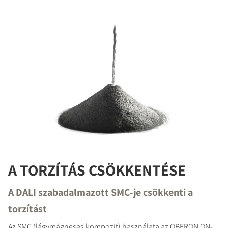
A TORZÍTÁS CSÖKKENTÉSE
A DALI szabadalmazott SMC-je csökkenti a
torzítást
Az SMC (lágymágneses kompozit) használata az OBERON ON-