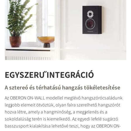
EGYSZERŰ INTEGRÁCIÓ
A sztereó és térhatású hangzás tökéletesítése
Az OBERON ON-WALL modellel meglévő hangszórócsaládunk
legjobb elemeit ötvöztük, olyan falra szerelhető hangszórót
hozva létre, amely a hangminőség, a megjelenés és a
sokoldalúság terén is kiemelkedő. Az egyedi lefelé sugárzó
basszusport kialakítása lehetővé teszi, hogy az OBERON ON-