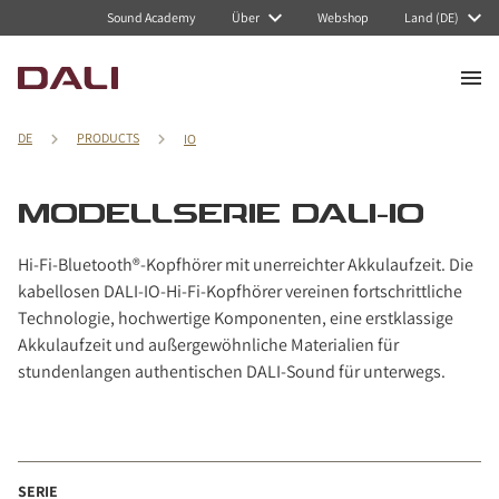
Navigated to Modellserie DALI-IO
Sound Academy
Über
Webshop
Land (DE)
DE
PRODUCTS
IO
MODELLSERIE DALI-IO
Hi-Fi-Bluetooth®-Kopfhörer mit unerreichter Akkulaufzeit. Die
kabellosen DALI-IO-Hi-Fi-Kopfhörer vereinen fortschrittliche
Technologie, hochwertige Komponenten, eine erstklassige
Akkulaufzeit und außergewöhnliche Materialien für
stundenlangen authentischen DALI-Sound für unterwegs.
SERIE