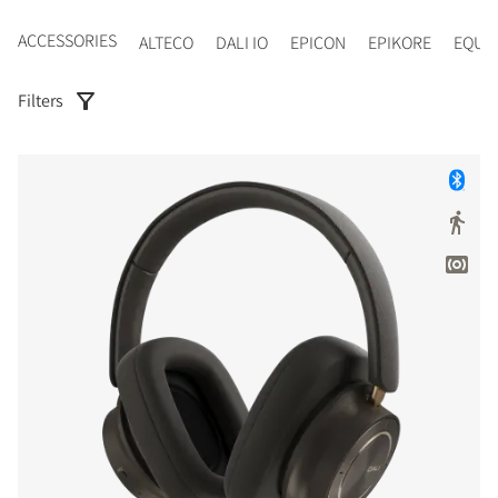
ACCESSORIES
ALTECO
DALI IO
EPICON
EPIKORE
EQUI
Filters