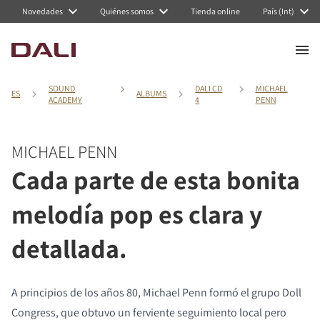
Novedades
Quiénes somos
Tienda online
País (Int)
SOUND
DALI CD
MICHAEL
ES
ALBUMS
ACADEMY
4
PENN
MICHAEL PENN
Cada parte de esta bonita
melodía pop es clara y
detallada.
A principios de los años 80, Michael Penn formó el grupo Doll
Congress, que obtuvo un ferviente seguimiento local pero