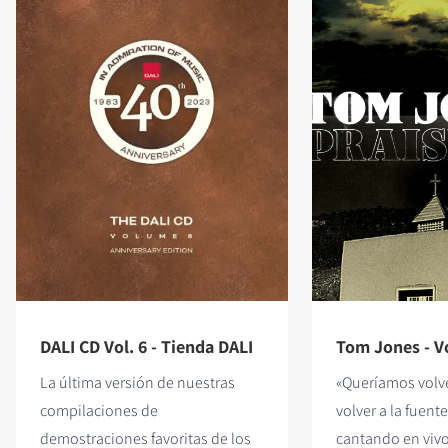
DALI CD Vol. 6 - Tienda DALI
Tom Jones - Vo
La última versión de nuestras
«Queríamos volve
compilaciones de
volver a la fuente
demostraciones favoritas de los
cantando en viv