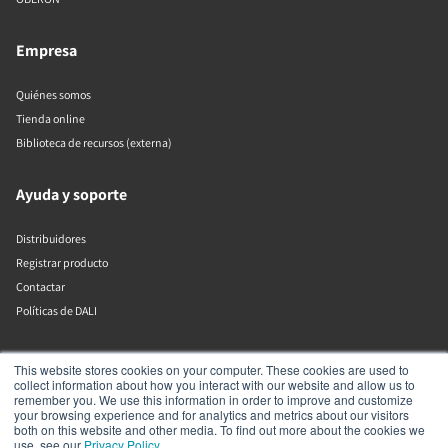
Empresa
Quiénes somos
Tienda online
Biblioteca de recursos (externa)
Ayuda y soporte
Distribuidores
Registrar producto
Contactar
Políticas de DALI
DALI A/S
This website stores cookies on your computer. These cookies are used to
collect information about how you interact with our website and allow us to
remember you. We use this information in order to improve and customize
Dali Allé 1
your browsing experience and for analytics and metrics about our visitors
Nørager
both on this website and other media. To find out more about the cookies we
Nordjylland
use, see our
Privacy Policy
.